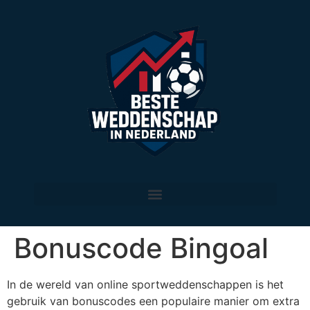
Bonuscode Bingoal
In de wereld van online sportweddenschappen is het
gebruik van bonuscodes een populaire manier om extra