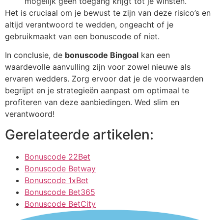
mogelijk geen toegang krijgt tot je winsten.
Het is cruciaal om je bewust te zijn van deze risico’s en
altijd verantwoord te wedden, ongeacht of je
gebruikmaakt van een bonuscode of niet.
In conclusie, de
bonuscode Bingoal
kan een
waardevolle aanvulling zijn voor zowel nieuwe als
ervaren wedders. Zorg ervoor dat je de voorwaarden
begrijpt en je strategieën aanpast om optimaal te
profiteren van deze aanbiedingen. Wed slim en
verantwoord!
Gerelateerde artikelen:
Bonuscode 22Bet
Bonuscode Betway
Bonuscode 1xBet
Bonuscode Bet365
Bonuscode BetCity