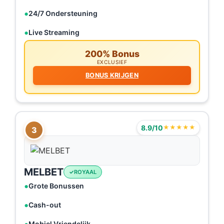
24/7 Ondersteuning
Live Streaming
200% Bonus
EXCLUSIEF
BONUS KRIJGEN
8.9/10
★★★★★
3
MELBET
ROYAAL
Grote Bonussen
Cash-out
Mobiel Vriendelijk