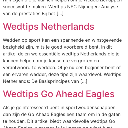
succesvol te maken. Wedtips NEC Nijmegen: Analyse
van de prestaties Bij het […]
Wedtips Netherlands
Wedden op sport kan een spannende en winstgevende
bezigheid zijn, mits je goed voorbereid bent. In dit
artikel delen we essentiële wedtips Netherlands die je
kunnen helpen om je kansen te vergroten en
verantwoord te wedden. Of je nu een beginner bent of
een ervaren wedder, deze tips zijn waardevol. Wedtips
Netherlands: De Basisprincipes van […]
Wedtips Go Ahead Eagles
Als je geïnteresseerd bent in sportweddenschappen,
dan zijn de Go Ahead Eagles een team om in de gaten
te houden. Dit artikel biedt waardevolle wedtips Go