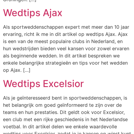
Wedtips Ajax
Als sportweddenschappen expert met meer dan 10 jaar
ervaring, richt ik me in dit artikel op wedtips Ajax. Ajax
is een van de meest populaire clubs in Nederland, en
hun wedstrijden bieden veel kansen voor zowel ervaren
als beginnende wedden. In dit artikel bespreken we
enkele belangrijke strategieën en tips voor het wedden
op Ajax. […]
Wedtips Excelsior
Als je geïnteresseerd bent in sportweddenschappen, is
het belangrijk om goed geïnformeerd te zijn over de
teams en hun prestaties. Dit geldt ook voor Excelsior,
een club met een rijke geschiedenis in het Nederlandse
voetbal. In dit artikel delen we enkele waardevolle
wedtips voor Excelsior, zodat je je kansen op winst kunt