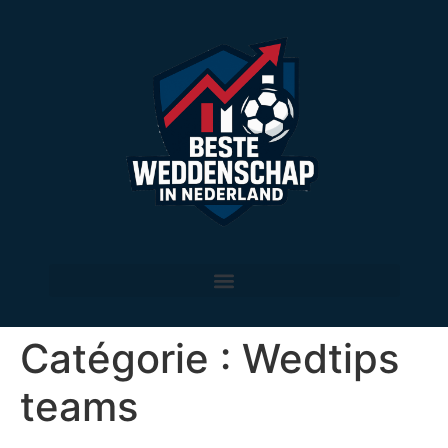
Catégorie :
Wedtips
teams