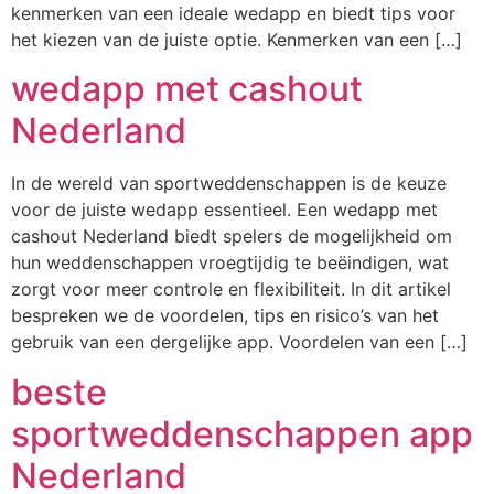
kenmerken van een ideale wedapp en biedt tips voor
het kiezen van de juiste optie. Kenmerken van een […]
wedapp met cashout
Nederland
In de wereld van sportweddenschappen is de keuze
voor de juiste wedapp essentieel. Een wedapp met
cashout Nederland biedt spelers de mogelijkheid om
hun weddenschappen vroegtijdig te beëindigen, wat
zorgt voor meer controle en flexibiliteit. In dit artikel
bespreken we de voordelen, tips en risico’s van het
gebruik van een dergelijke app. Voordelen van een […]
beste
sportweddenschappen app
Nederland