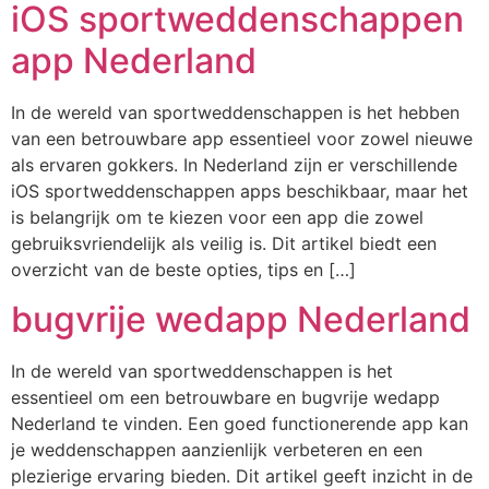
iOS sportweddenschappen
app Nederland
In de wereld van sportweddenschappen is het hebben
van een betrouwbare app essentieel voor zowel nieuwe
als ervaren gokkers. In Nederland zijn er verschillende
iOS sportweddenschappen apps beschikbaar, maar het
is belangrijk om te kiezen voor een app die zowel
gebruiksvriendelijk als veilig is. Dit artikel biedt een
overzicht van de beste opties, tips en […]
bugvrije wedapp Nederland
In de wereld van sportweddenschappen is het
essentieel om een betrouwbare en bugvrije wedapp
Nederland te vinden. Een goed functionerende app kan
je weddenschappen aanzienlijk verbeteren en een
plezierige ervaring bieden. Dit artikel geeft inzicht in de