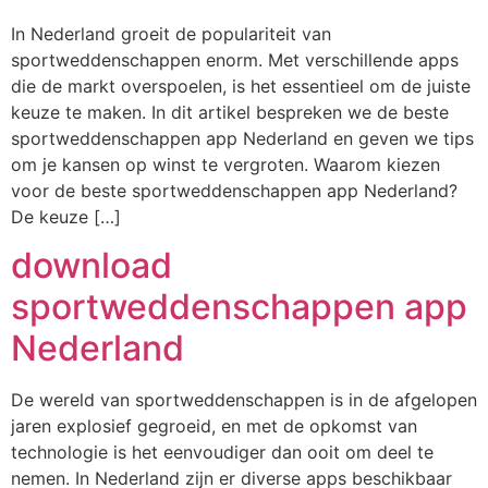
In Nederland groeit de populariteit van
sportweddenschappen enorm. Met verschillende apps
die de markt overspoelen, is het essentieel om de juiste
keuze te maken. In dit artikel bespreken we de beste
sportweddenschappen app Nederland en geven we tips
om je kansen op winst te vergroten. Waarom kiezen
voor de beste sportweddenschappen app Nederland?
De keuze […]
download
sportweddenschappen app
Nederland
De wereld van sportweddenschappen is in de afgelopen
jaren explosief gegroeid, en met de opkomst van
technologie is het eenvoudiger dan ooit om deel te
nemen. In Nederland zijn er diverse apps beschikbaar