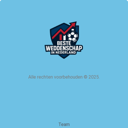
Alle rechten voorbehouden
©
2025.
over ons
Team