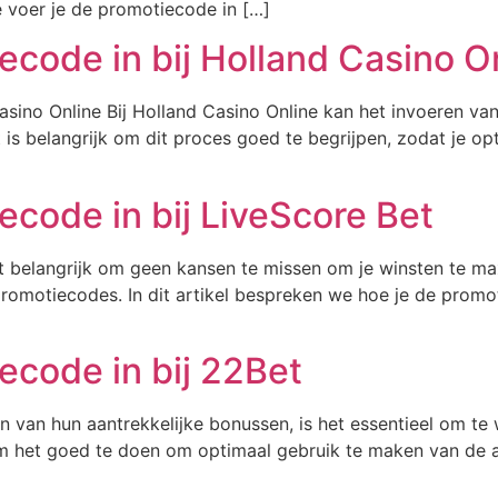
 voer je de promotiecode in […]
ecode in bij Holland Casino O
asino Online Bij Holland Casino Online kan het invoeren v
is belangrijk om dit proces goed te begrijpen, zodat je op
ecode in bij LiveScore Bet
 belangrijk om geen kansen te missen om je winsten te ma
romotiecodes. In dit artikel bespreken we hoe je de promot
ecode in bij 22Bet
ren van hun aantrekkelijke bonussen, is het essentieel om t
om het goed te doen om optimaal gebruik te maken van de a