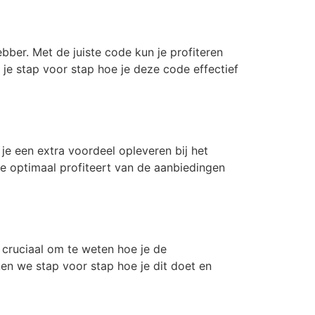
ber. Met de juiste code kun je profiteren
 je stap voor stap hoe je deze code effectief
e een extra voordeel opleveren bij het
je optimaal profiteert van de aanbiedingen
 cruciaal om te weten hoe je de
en we stap voor stap hoe je dit doet en