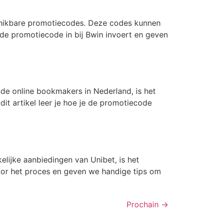
schikbare promotiecodes. Deze codes kunnen
 de promotiecode in bij Bwin invoert en geven
nde online bookmakers in Nederland, is het
it artikel leer je hoe je de promotiecode
elijke aanbiedingen van Unibet, is het
door het proces en geven we handige tips om
Prochain
→