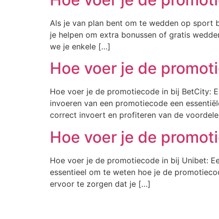
Als je van plan bent om te wedden op sport 
je helpen om extra bonussen of gratis wedden
we je enkele […]
Hoe voer je de promoti
Hoe voer je de promotiecode in bij BetCity: E
invoeren van een promotiecode een essentiële 
correct invoert en profiteren van de voordele
Hoe voer je de promoti
Hoe voer je de promotiecode in bij Unibet: Ee
essentieel om te weten hoe je de promotiecod
ervoor te zorgen dat je […]