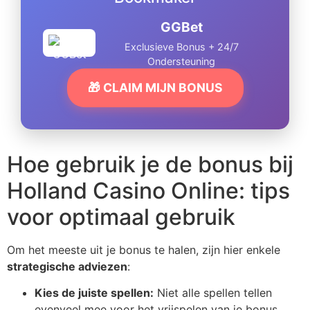
GGBet
Exclusieve Bonus + 24/7
Ondersteuning
🎁 CLAIM MIJN BONUS
Hoe gebruik je de bonus bij
Holland Casino Online: tips
voor optimaal gebruik
Om het meeste uit je bonus te halen, zijn hier enkele
strategische adviezen
:
Kies de juiste spellen:
Niet alle spellen tellen
evenveel mee voor het vrijspelen van je bonus.