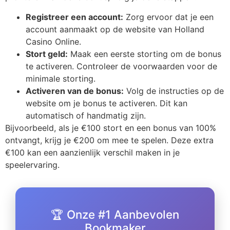
Registreer een account:
Zorg ervoor dat je een
account aanmaakt op de website van Holland
Casino Online.
Stort geld:
Maak een eerste storting om de bonus
te activeren. Controleer de voorwaarden voor de
minimale storting.
Activeren van de bonus:
Volg de instructies op de
website om je bonus te activeren. Dit kan
automatisch of handmatig zijn.
Bijvoorbeeld, als je €100 stort en een bonus van 100%
ontvangt, krijg je €200 om mee te spelen. Deze extra
€100 kan een aanzienlijk verschil maken in je
speelervaring.
🏆 Onze #1 Aanbevolen
Bookmaker