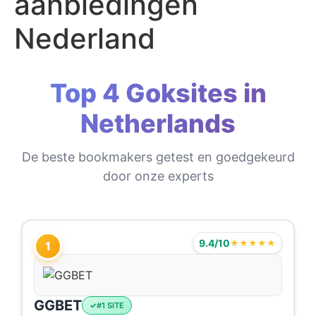
aanbiedingen
Nederland
Top 4 Goksites in
Netherlands
De beste bookmakers getest en goedgekeurd
door onze experts
9.4/10
★★★★★
1
GGBET
#1 SITE