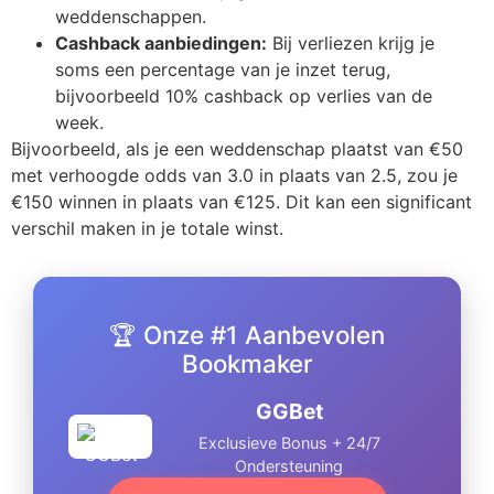
weddenschappen.
Cashback aanbiedingen:
Bij verliezen krijg je
soms een percentage van je inzet terug,
bijvoorbeeld 10% cashback op verlies van de
week.
Bijvoorbeeld, als je een weddenschap plaatst van €50
met verhoogde odds van 3.0 in plaats van 2.5, zou je
€150 winnen in plaats van €125. Dit kan een significant
verschil maken in je totale winst.
🏆 Onze #1 Aanbevolen
Bookmaker
GGBet
Exclusieve Bonus + 24/7
Ondersteuning