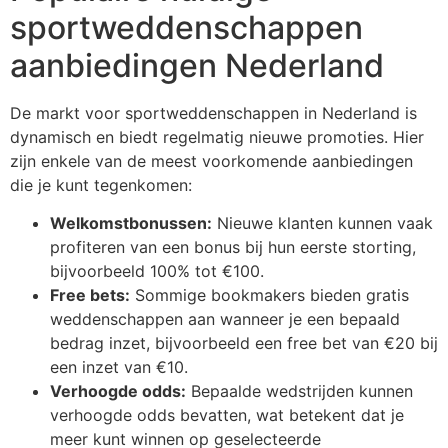
sportweddenschappen
aanbiedingen Nederland
De markt voor sportweddenschappen in Nederland is
dynamisch en biedt regelmatig nieuwe promoties. Hier
zijn enkele van de meest voorkomende aanbiedingen
die je kunt tegenkomen:
Welkomstbonussen:
Nieuwe klanten kunnen vaak
profiteren van een bonus bij hun eerste storting,
bijvoorbeeld 100% tot €100.
Free bets:
Sommige bookmakers bieden gratis
weddenschappen aan wanneer je een bepaald
bedrag inzet, bijvoorbeeld een free bet van €20 bij
een inzet van €10.
Verhoogde odds:
Bepaalde wedstrijden kunnen
verhoogde odds bevatten, wat betekent dat je
meer kunt winnen op geselecteerde