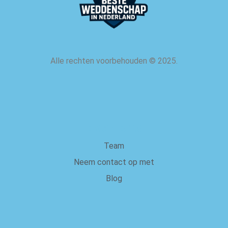
Alle rechten voorbehouden
©
2025.
over ons
Team
Neem contact op met
Blog