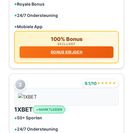
Royale Bonus
24/7 Ondersteuning
Mobiele App
100% Bonus
EXCLUSIEF
BONUS KRIJGEN
9.1/10
★★★★★
2
1XBET
MARKTLEIDER
50+ Sporten
24/7 Ondersteuning