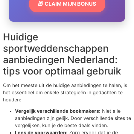
🎁 CLAIM MIJN BONUS
Huidige
sportweddenschappen
aanbiedingen Nederland:
tips voor optimaal gebruik
Om het meeste uit de huidige aanbiedingen te halen, is
het essentieel om enkele strategieën in gedachten te
houden:
Vergelijk verschillende bookmakers:
Niet alle
aanbiedingen zijn gelijk. Door verschillende sites te
vergelijken, kun je de beste deals vinden.
Lees de voorwaarden:
Zorg ervoor dat je de