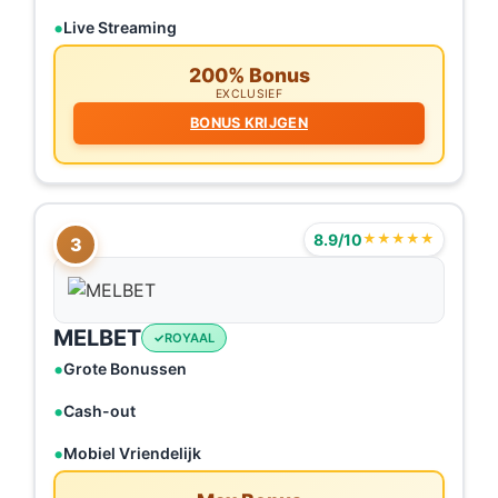
Live Streaming
200% Bonus
EXCLUSIEF
BONUS KRIJGEN
8.9/10
★★★★★
3
MELBET
ROYAAL
Grote Bonussen
Cash-out
Mobiel Vriendelijk