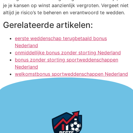
je je kansen op winst aanzienlijk vergroten. Vergeet niet
altijd je risico’s te beheren en verantwoord te wedden.
Gerelateerde artikelen:
eerste weddenschap terugbetaald bonus
Nederland
onmiddellijke bonus zonder storting Nederland
bonus zonder storting sportweddenschappen
Nederland
welkomstbonus sportweddenschappen Nederland