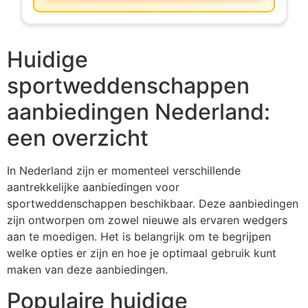
Huidige
sportweddenschappen
aanbiedingen Nederland:
een overzicht
In Nederland zijn er momenteel verschillende
aantrekkelijke aanbiedingen voor
sportweddenschappen beschikbaar. Deze aanbiedingen
zijn ontworpen om zowel nieuwe als ervaren wedgers
aan te moedigen. Het is belangrijk om te begrijpen
welke opties er zijn en hoe je optimaal gebruik kunt
maken van deze aanbiedingen.
Populaire huidige