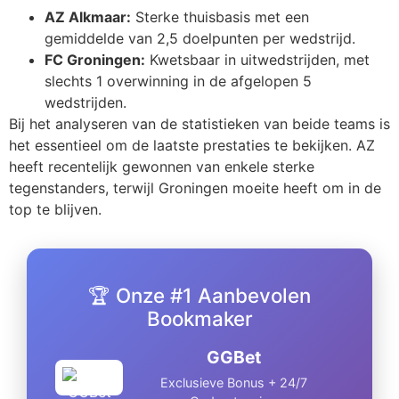
AZ Alkmaar:
Sterke thuisbasis met een
gemiddelde van 2,5 doelpunten per wedstrijd.
FC Groningen:
Kwetsbaar in uitwedstrijden, met
slechts 1 overwinning in de afgelopen 5
wedstrijden.
Bij het analyseren van de statistieken van beide teams is
het essentieel om de laatste prestaties te bekijken. AZ
heeft recentelijk gewonnen van enkele sterke
tegenstanders, terwijl Groningen moeite heeft om in de
top te blijven.
🏆 Onze #1 Aanbevolen
Bookmaker
GGBet
Exclusieve Bonus + 24/7