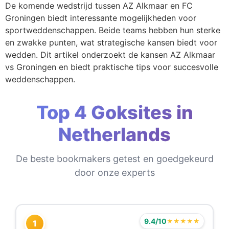
De komende wedstrijd tussen AZ Alkmaar en FC
Groningen biedt interessante mogelijkheden voor
sportweddenschappen. Beide teams hebben hun sterke
en zwakke punten, wat strategische kansen biedt voor
wedden. Dit artikel onderzoekt de kansen AZ Alkmaar
vs Groningen en biedt praktische tips voor succesvolle
weddenschappen.
Top 4 Goksites in
Netherlands
De beste bookmakers getest en goedgekeurd
door onze experts
9.4/10
★★★★★
1