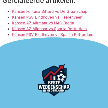
Gerelateerde artikelen:
Kansen Fortuna Sittard vs De Graafschap
Kansen PSV Eindhoven vs Heerenveen
Kansen AZ Alkmaar vs NAC Breda
Kansen AZ Alkmaar vs Sparta Rotterdam
Kansen PSV Eindhoven vs Sparta Rotterdam