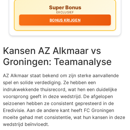
Super Bonus
EXCLUSIEF
BONUS KRIJGEN
Kansen AZ Alkmaar vs
Groningen: Teamanalyse
AZ Alkmaar staat bekend om zijn sterke aanvallende
spel en solide verdediging. Ze hebben een
indrukwekkende thuisrecord, wat hen een duidelijke
voorsprong geeft in deze wedstrijd. De afgelopen
seizoenen hebben ze consistent gepresteerd in de
Eredivisie. Aan de andere kant heeft FC Groningen
moeite gehad met consistentie, wat hun kansen in deze
wedstrijd beïnvloedt.