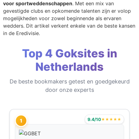
voor sportweddenschappen
. Met een mix van
gevestigde clubs en opkomende talenten zijn er volop
mogelijkheden voor zowel beginnende als ervaren
wedders. Dit artikel verkent enkele van de beste kansen
in de Eredivisie.
Top 4 Goksites in
Netherlands
De beste bookmakers getest en goedgekeurd
door onze experts
9.4/10
★★★★★
1