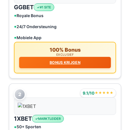
GGBET
#1 SITE
Royale Bonus
24/7 Ondersteuning
Mobiele App
100% Bonus
EXCLUSIEF
BONUS KRIJGEN
9.1/10
★★★★★
2
1XBET
MARKTLEIDER
50+ Sporten