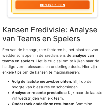
BONUS KRIJGEN
Kansen Eredivisie: Analyse
van Teams en Spelers
Een van de belangrijkste factoren bij het plaatsen van
weddenschappen in de Eredivisie is de
analyse van
teams en spelers
. Het is cruciaal om te kijken naar de
huidige vorm, blessures en onderlinge duels. Hier zijn
enkele tips om de kansen te maximaliseren:
Volg de laatste nieuwsberichten:
Blijf op de
hoogte van blessures en schorsingen.
Analyseer recente prestaties:
Kijk naar de laatste
vijf wedstrijden van elk team.
Onderzoek onderlinge resultaten:
Sommige