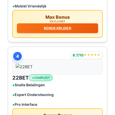
Mobiel Vriendelijk
Max Bonus
EXCLUSIEF
BONUS KRIJGEN
8.7/10
★★★★★
4
22BET
COMPLEET
Snelle Betalingen
Expert Ondersteuning
Pro Interface