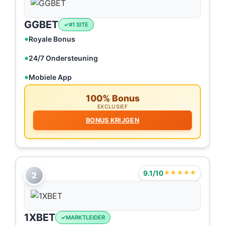
GGBET
#1 SITE
Royale Bonus
24/7 Ondersteuning
Mobiele App
100% Bonus
EXCLUSIEF
BONUS KRIJGEN
9.1/10
★★★★★
2
1XBET
MARKTLEIDER