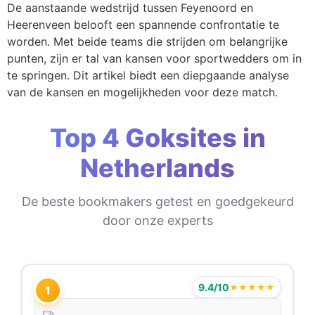
De aanstaande wedstrijd tussen Feyenoord en
Heerenveen belooft een spannende confrontatie te
worden. Met beide teams die strijden om belangrijke
punten, zijn er tal van kansen voor sportwedders om in
te springen. Dit artikel biedt een diepgaande analyse
van de kansen en mogelijkheden voor deze match.
Top 4 Goksites in
Netherlands
De beste bookmakers getest en goedgekeurd
door onze experts
9.4/10
★★★★★
1