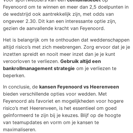
Feyenoord om te winnen en meer dan 2,5 doelpunten in
de wedstrijd ook aantrekkelijk zijn, met odds van
ongeveer 2.30. Dit kan een interessante optie zijn,
gezien de aanvallende kracht van Feyenoord.
Het is belangrijk om te onthouden dat weddenschappen
altijd risico’s met zich meebrengen. Zorg ervoor dat je je
inzetten spreidt en nooit meer inzet dan je je kunt
veroorloven te verliezen.
Gebruik altijd een
bankrollmanagement strategie
om je verliezen te
beperken.
In conclusie, de
kansen Feyenoord vs Heerenveen
bieden verschillende opties voor wedden. Met
Feyenoord als favoriet en mogelijkheden voor hogere
risico’s met Heerenveen, is het essentieel om goed
geïnformeerd te zijn bij je keuzes. Blijf op de hoogte
van teamupdates en vorm om je kansen te
maximaliseren.