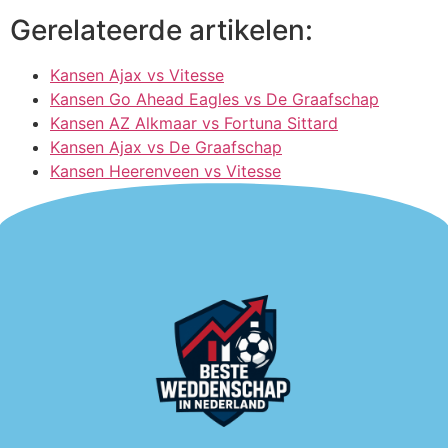
Gerelateerde artikelen:
Kansen Ajax vs Vitesse
Kansen Go Ahead Eagles vs De Graafschap
Kansen AZ Alkmaar vs Fortuna Sittard
Kansen Ajax vs De Graafschap
Kansen Heerenveen vs Vitesse