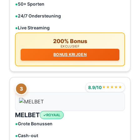
50+ Sporten
24/7 Ondersteuning
Live Streaming
200% Bonus
EXCLUSIEF
BONUS KRIJGEN
8.9/10
★★★★★
3
MELBET
ROYAAL
Grote Bonussen
Cash-out