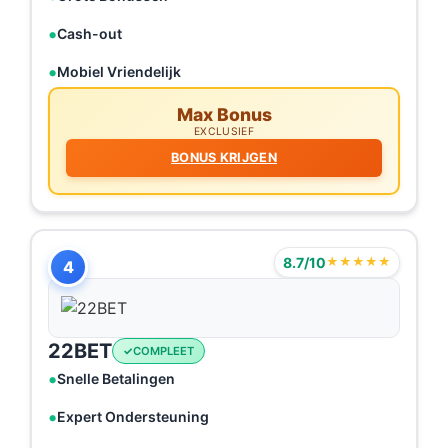
Cash-out
Mobiel Vriendelijk
Max Bonus
EXCLUSIEF
BONUS KRIJGEN
8.7/10
★★★★★
4
22BET
COMPLEET
Snelle Betalingen
Expert Ondersteuning