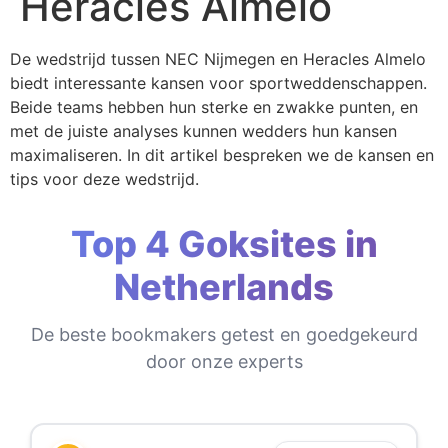
Heracles Almelo
De wedstrijd tussen NEC Nijmegen en Heracles Almelo
biedt interessante kansen voor sportweddenschappen.
Beide teams hebben hun sterke en zwakke punten, en
met de juiste analyses kunnen wedders hun kansen
maximaliseren. In dit artikel bespreken we de kansen en
tips voor deze wedstrijd.
Top 4 Goksites in
Netherlands
De beste bookmakers getest en goedgekeurd
door onze experts