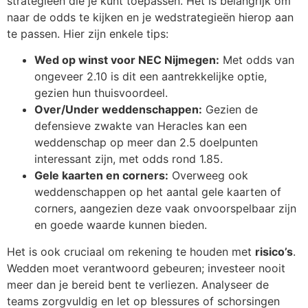
strategieën die je kunt toepassen. Het is belangrijk om
naar de odds te kijken en je wedstrategieën hierop aan
te passen. Hier zijn enkele tips:
Wed op winst voor NEC Nijmegen:
Met odds van
ongeveer 2.10 is dit een aantrekkelijke optie,
gezien hun thuisvoordeel.
Over/Under weddenschappen:
Gezien de
defensieve zwakte van Heracles kan een
weddenschap op meer dan 2.5 doelpunten
interessant zijn, met odds rond 1.85.
Gele kaarten en corners:
Overweeg ook
weddenschappen op het aantal gele kaarten of
corners, aangezien deze vaak onvoorspelbaar zijn
en goede waarde kunnen bieden.
Het is ook cruciaal om rekening te houden met
risico’s
.
Wedden moet verantwoord gebeuren; investeer nooit
meer dan je bereid bent te verliezen. Analyseer de
teams zorgvuldig en let op blessures of schorsingen