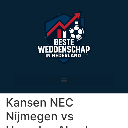
Kansen NEC
Nijmegen vs