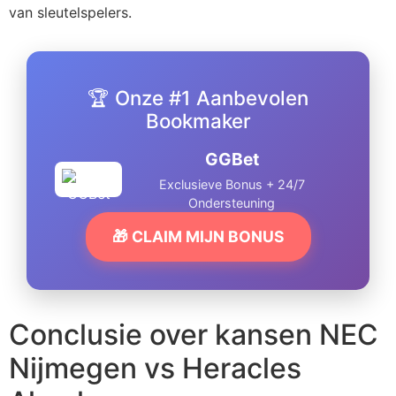
van sleutelspelers.
🏆 Onze #1 Aanbevolen
Bookmaker
GGBet
Exclusieve Bonus + 24/7
Ondersteuning
🎁 CLAIM MIJN BONUS
Conclusie over kansen NEC
Nijmegen vs Heracles