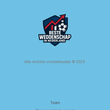
Alle rechten voorbehouden
©
2025.
over ons
Team