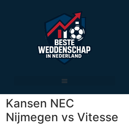
Kansen NEC
Nijmegen vs Vitesse