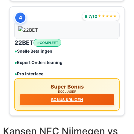
8.7/10
★★★★★
4
22BET
COMPLEET
Snelle Betalingen
Expert Ondersteuning
Pro Interface
Super Bonus
EXCLUSIEF
BONUS KRIJGEN
Kansen NEC Nijmegen vs