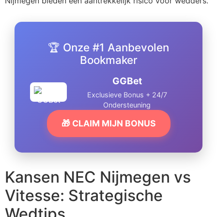
Nijmegen bieden een aantrekkelijk risico voor wedders.
🏆 Onze #1 Aanbevolen
Bookmaker
GGBet
Exclusieve Bonus + 24/7
Ondersteuning
🎁 CLAIM MIJN BONUS
Kansen NEC Nijmegen vs
Vitesse: Strategische
Wedtips