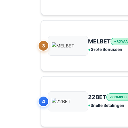
MELBET
ROYAA
3
Grote Bonussen
22BET
COMPLEE
4
Snelle Betalingen