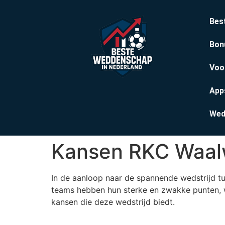
Bes
Bon
Voo
App
Wed
Kansen RKC Waalw
In de aanloop naar de spannende wedstrijd t
teams hebben hun sterke en zwakke punten, 
kansen die deze wedstrijd biedt.