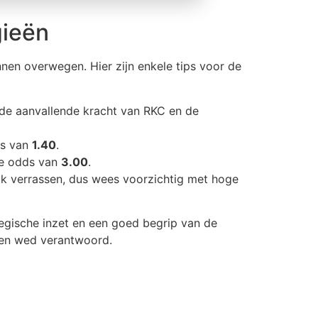
gieën
en overwegen. Hier zijn enkele tips voor de
 de aanvallende kracht van RKC en de
ds van
1.40
.
jke odds van
3.00
.
ok verrassen, dus wees voorzichtig met hoge
ategische inzet en een goed begrip van de
s en wed verantwoord.