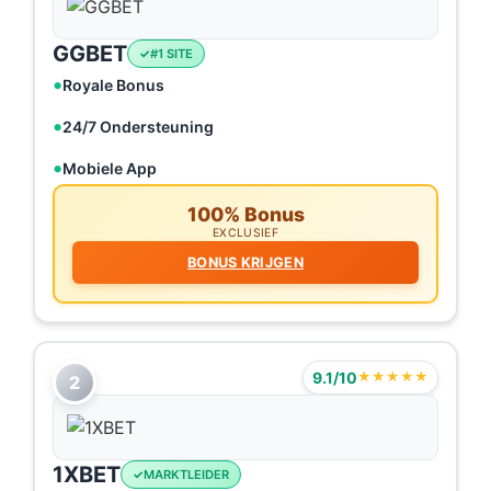
GGBET
#1 SITE
Royale Bonus
24/7 Ondersteuning
Mobiele App
100% Bonus
EXCLUSIEF
BONUS KRIJGEN
9.1/10
★★★★★
2
1XBET
MARKTLEIDER