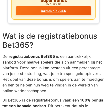
Super Bonus
EXCLUSIEF
BONUS KRIJGEN
Wat is de registratiebonus
Bet365?
De
registratiebonus Bet365
is een aantrekkelijk
aanbod voor nieuwe spelers die zich aanmelden bij het
platform. Deze bonus kan bestaan uit een percentage
van je eerste storting, wat je extra speelgeld oplevert.
Het doel van deze bonus is om spelers aan te moedigen
en hen te helpen hun weg te vinden in de wereld van
online weddenschappen.
Bij Bet365 is de registratiebonus vaak een
100% bonus
tot een bepaald bedrag
. Dit betekent dat als je