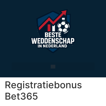
Registratiebonus
Bet365