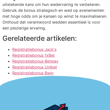
uitstekende kans om hun wedervaring te verbeteren.
Gebruik de bonus strategisch en wed op evenementen
met hoge odds om je kansen op winst te maximaliseren.
Onthoud dat verantwoord wedden essentieel is voor
een plezierige ervaring.
Gerelateerde artikelen:
Registratiebonus Jack's
Registratiebonus 1xBet
Registratiebonus Betway
Registratiebonus Unibet
Registratiebonus Bwin