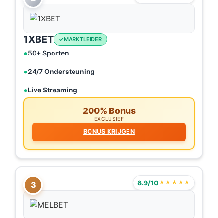
1XBET
MARKTLEIDER
50+ Sporten
24/7 Ondersteuning
Live Streaming
200% Bonus
EXCLUSIEF
BONUS KRIJGEN
8.9/10
★★★★★
3