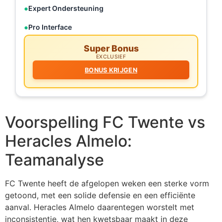
Expert Ondersteuning
Pro Interface
Super Bonus
EXCLUSIEF
BONUS KRIJGEN
Voorspelling FC Twente vs
Heracles Almelo:
Teamanalyse
FC Twente heeft de afgelopen weken een sterke vorm
getoond, met een solide defensie en een efficiënte
aanval. Heracles Almelo daarentegen worstelt met
inconsistentie, wat hen kwetsbaar maakt in deze