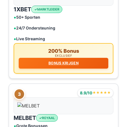
1XBET
MARKTLEIDER
50+ Sporten
24/7 Ondersteuning
Live Streaming
200% Bonus
EXCLUSIEF
BONUS KRIJGEN
8.9/10
★★★★★
3
MELBET
ROYAAL
Grote Bonussen