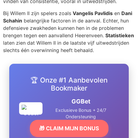
vinden van consistentie, vooral in uitwedstrijden.
Bij Willem II zijn spelers zoals
Vangelis Pavlidis
en
Dani
Schahin
belangrijke factoren in de aanval. Echter, hun
defensieve zwakheden kunnen hen in de problemen
brengen tegen een aanvallend Heerenveen.
Statistieken
laten zien dat Willem II in de laatste vijf uitwedstrijden
slechts één overwinning heeft behaald.
🏆 Onze #1 Aanbevolen
Bookmaker
GGBet
Exclusieve Bonus + 24/7
Ondersteuning
🎁 CLAIM MIJN BONUS