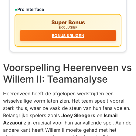
Pro Interface
Super Bonus
EXCLUSIEF
BONUS KRIJGEN
Voorspelling Heerenveen vs
Willem II: Teamanalyse
Heerenveen heeft de afgelopen wedstrijden een
wisselvallige vorm laten zien. Het team speelt vooral
sterk thuis, waar ze vaak de steun van hun fans voelen.
Belangrijke spelers zoals
Joey Sleegers
en
Ismail
Azzaoui
zijn cruciaal voor hun aanvallende spel. Aan de
andere kant heeft Willem II moeite gehad met het