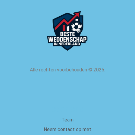
Alle rechten voorbehouden
©
2025.
over ons
Team
Neem contact op met