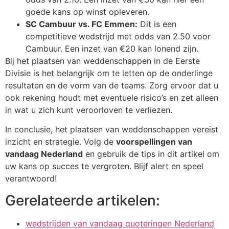
goede kans op winst opleveren.
SC Cambuur vs. FC Emmen:
Dit is een
competitieve wedstrijd met odds van 2.50 voor
Cambuur. Een inzet van €20 kan lonend zijn.
Bij het plaatsen van weddenschappen in de Eerste
Divisie is het belangrijk om te letten op de onderlinge
resultaten en de vorm van de teams. Zorg ervoor dat u
ook rekening houdt met eventuele risico’s en zet alleen
in wat u zich kunt veroorloven te verliezen.
In conclusie, het plaatsen van weddenschappen vereist
inzicht en strategie. Volg de
voorspellingen van
vandaag Nederland
en gebruik de tips in dit artikel om
uw kans op succes te vergroten. Blijf alert en speel
verantwoord!
Gerelateerde artikelen:
wedstrijden van vandaag quoteringen Nederland