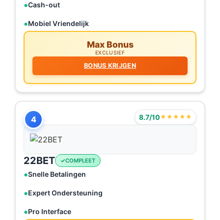
Cash-out
Mobiel Vriendelijk
Max Bonus
EXCLUSIEF
BONUS KRIJGEN
8.7/10
★★★★★
4
22BET
COMPLEET
Snelle Betalingen
Expert Ondersteuning
Pro Interface