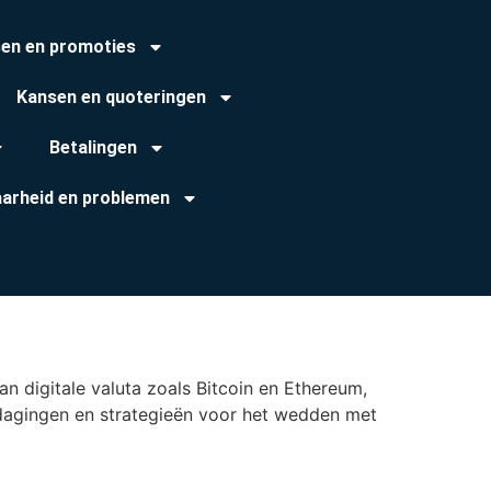
en en promoties
Kansen en quoteringen
Betalingen
arheid en problemen
n digitale valuta zoals Bitcoin en Ethereum,
itdagingen en strategieën voor het wedden met