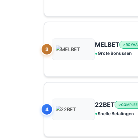
MELBET
ROYAA
3
Grote Bonussen
22BET
COMPLEE
4
Snelle Betalingen