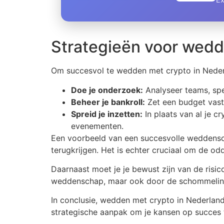
Strategieën voor wed
Om succesvol te wedden met crypto in Nederlan
Doe je onderzoek:
Analyseer teams, spe
Beheer je bankroll:
Zet een budget vast 
Spreid je inzetten:
In plaats van al je c
evenementen.
Een voorbeeld van een succesvolle weddensch
terugkrijgen. Het is echter cruciaal om de od
Daarnaast moet je je bewust zijn van de risic
weddenschap, maar ook door de schommeling
In conclusie, wedden met crypto in Nederland
strategische aanpak om je kansen op succes te