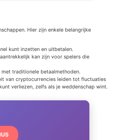
schappen. Hier zijn enkele belangrijke
l kunt inzetten en uitbetalen.
antrekkelijk kan zijn voor spelers die
g met traditionele betaalmethoden.
t van cryptocurrencies leiden tot fluctuaties
kunt verliezen, zelfs als je weddenschap wint.
NUS