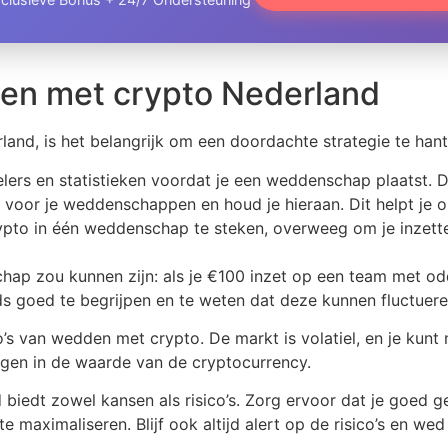
den met crypto Nederland
d, is het belangrijk om een doordachte strategie te hanter
lers en statistieken voordat je een weddenschap plaatst. D
voor je weddenschappen en houd je hieraan. Dit helpt je om
rypto in één weddenschap te steken, overweeg om je inzette
ap zou kunnen zijn: als je €100 inzet op een team met odd
ds goed te begrijpen en te weten dat deze kunnen fluctuere
o’s van wedden met crypto. De markt is volatiel, en je kunt 
en in de waarde van de cryptocurrency.
 biedt zowel kansen als risico’s. Zorg ervoor dat je goed
 maximaliseren. Blijf ook altijd alert op de risico’s en we