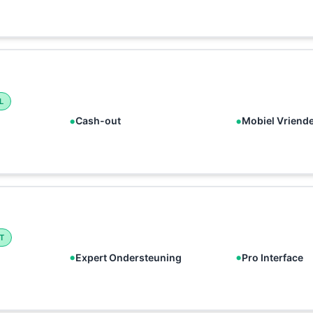
L
Cash-out
Mobiel Vriende
T
Expert Ondersteuning
Pro Interface