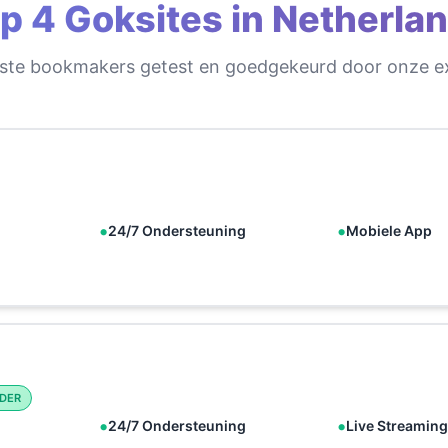
p 4 Goksites in Netherla
ste bookmakers getest en goedgekeurd door onze e
24/7 Ondersteuning
Mobiele App
DER
24/7 Ondersteuning
Live Streamin