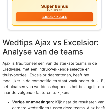
Super Bonus
EXCLUSIEF
BONUS KRIJGEN
Wedtips Ajax vs Excelsior:
Analyse van de teams
Ajax is traditioneel een van de sterkste teams in de
Eredivisie, met een indrukwekkende selectie en
thuisvoordeel. Excelsior daarentegen, heeft het
moeilijker in de competitie en staat vaak onder druk. Bij
het plaatsen van weddenschappen is het belangrijk om
naar de volgende factoren te kijken:
Vorige ontmoetingen:
Kijk naar de resultaten van
eerdere wedstrijden tussen deze teams. Ajax heeft