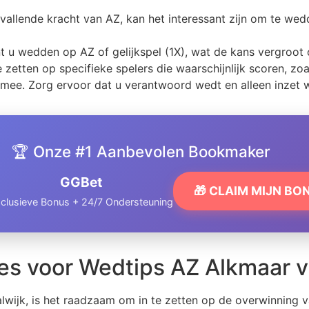
allende kracht van AZ, kan het interessant zijn om te we
t u wedden op AZ of gelijkspel (1X), wat de kans vergroo
zetten op specifieke spelers die waarschijnlijk scoren, z
h mee. Zorg ervoor dat u verantwoord wedt en alleen inzet w
🏆 Onze #1 Aanbevolen Bookmaker
GGBet
🎁 CLAIM MIJN BO
clusieve Bonus + 24/7 Ondersteuning
ies voor Wedtips AZ Alkmaar 
wijk, is het raadzaam om in te zetten op de overwinning 