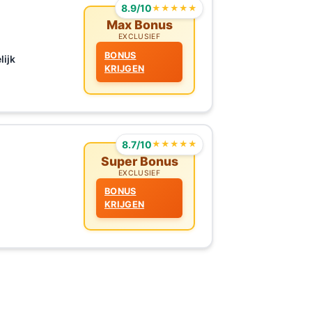
8.9/10
★★★★★
Max Bonus
EXCLUSIEF
BONUS
lijk
KRIJGEN
8.7/10
★★★★★
Super Bonus
EXCLUSIEF
BONUS
KRIJGEN