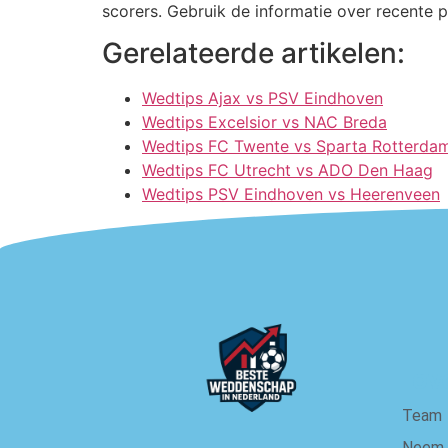
scorers. Gebruik de informatie over recente p
Gerelateerde artikelen:
Wedtips Ajax vs PSV Eindhoven
Wedtips Excelsior vs NAC Breda
Wedtips FC Twente vs Sparta Rotterda
Wedtips FC Utrecht vs ADO Den Haag
Wedtips PSV Eindhoven vs Heerenveen
ov
Team
Neem 