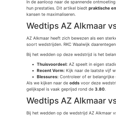
In de aanloop naar de spannende ontmoeting 
hun prestaties. Dit artikel biedt
praktische en
kansen te maximaliseren.
Wedtips AZ Alkmaar vs
AZ Alkmaar heeft zich bewezen als een sterke 
soort wedstrijden. RKC Waalwijk daarentegen,
Bij het wedden op deze wedstrijd is het bela
Thuisvoordeel:
AZ speelt in eigen stadio
Recent Vorm:
Kijk naar de laatste vijf 
Blessures:
Controleer of er belangrijke
Als we kijken naar de
odds
voor deze wedstri
gelijkspel is vaak geprijsd rond de
3.80
.
Wedtips AZ Alkmaar v
Bij het wedden op de wedstrijd AZ Alkmaar vs