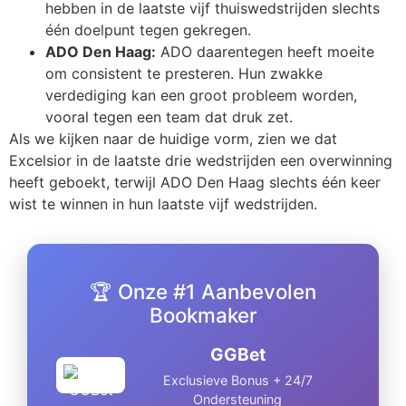
hebben in de laatste vijf thuiswedstrijden slechts
één doelpunt tegen gekregen.
ADO Den Haag:
ADO daarentegen heeft moeite
om consistent te presteren. Hun zwakke
verdediging kan een groot probleem worden,
vooral tegen een team dat druk zet.
Als we kijken naar de huidige vorm, zien we dat
Excelsior in de laatste drie wedstrijden een overwinning
heeft geboekt, terwijl ADO Den Haag slechts één keer
wist te winnen in hun laatste vijf wedstrijden.
🏆 Onze #1 Aanbevolen
Bookmaker
GGBet
Exclusieve Bonus + 24/7
Ondersteuning