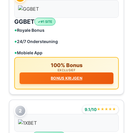
GGBET
#1 SITE
Royale Bonus
24/7 Ondersteuning
Mobiele App
100% Bonus
EXCLUSIEF
BONUS KRIJGEN
9.1/10
★★★★★
2