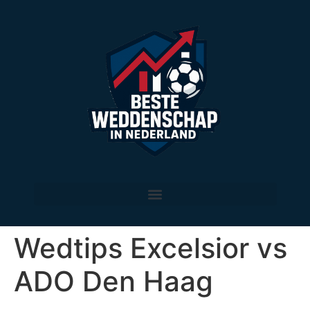
Wedtips Excelsior vs
ADO Den Haag