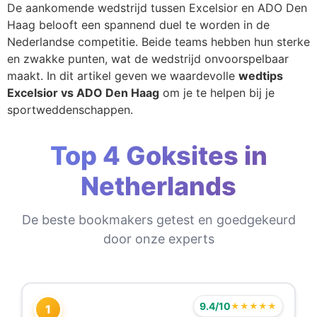
De aankomende wedstrijd tussen Excelsior en ADO Den
Haag belooft een spannend duel te worden in de
Nederlandse competitie. Beide teams hebben hun sterke
en zwakke punten, wat de wedstrijd onvoorspelbaar
maakt. In dit artikel geven we waardevolle
wedtips
Excelsior vs ADO Den Haag
om je te helpen bij je
sportweddenschappen.
Top 4 Goksites in
Netherlands
De beste bookmakers getest en goedgekeurd
door onze experts
9.4/10
★★★★★
1