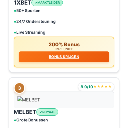
1XBET
MARKTLEIDER
50+ Sporten
24/7 Ondersteuning
Live Streaming
200% Bonus
EXCLUSIEF
BONUS KRIJGEN
8.9/10
★★★★★
3
MELBET
ROYAAL
Grote Bonussen