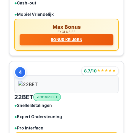
Cash-out
Mobiel Vriendelijk
Max Bonus
EXCLUSIEF
BONUS KRIJGEN
8.7/10
★★★★★
4
22BET
COMPLEET
Snelle Betalingen
Expert Ondersteuning
Pro Interface