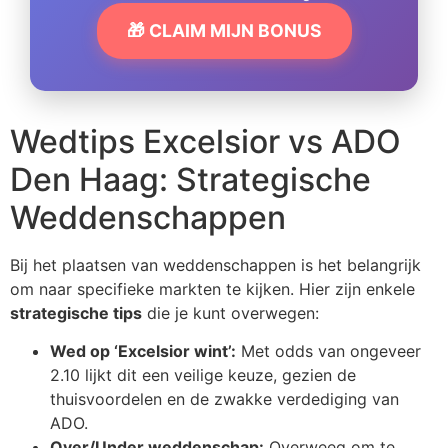
🎁 CLAIM MIJN BONUS
Wedtips Excelsior vs ADO
Den Haag: Strategische
Weddenschappen
Bij het plaatsen van weddenschappen is het belangrijk
om naar specifieke markten te kijken. Hier zijn enkele
strategische tips
die je kunt overwegen:
Wed op ‘Excelsior wint’:
Met odds van ongeveer
2.10 lijkt dit een veilige keuze, gezien de
thuisvoordelen en de zwakke verdediging van
ADO.
Over/Under weddenschap:
Overweeg om te