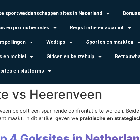
te sportweddenschappen sites in Nederland
Bonuss
us en promotiecodes
Registratie en account
rspellingen
Wedtips
Sporten en markten
s en mobiel
Gidsen en keuzehulp
Betrouwba
sites en platforms
te vs Heerenveen
een belooft een spannende confrontatie te worden. Beide
nt maakt. In dit artikel geven we
praktische en strategis
p 4 Goksites in Netherla