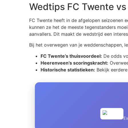
Wedtips FC Twente vs
FC Twente heeft in de afgelopen seizoenen e
kunnen ze het de meeste tegenstanders moeil
aanvallers. Dit maakt de wedstrijd een inter
Bij het overwegen van je weddenschappen, le
FC Twente’s thuisvoordeel:
De odds vo
Heerenveen’s scoringskracht:
Overweeg
Historische statistieken:
Bekijk eerdere
Ex