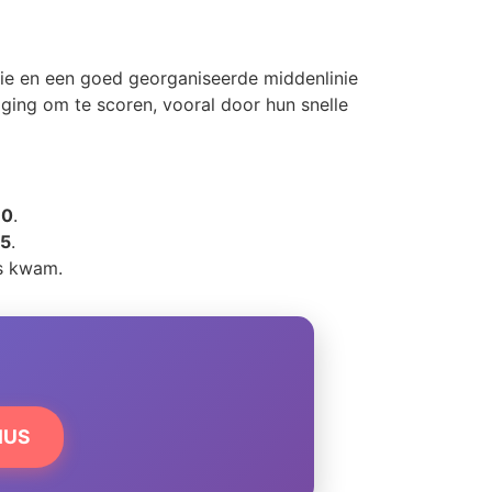
sie en een goed georganiseerde middenlinie
ing om te scoren, vooral door hun snelle
80
.
75
.
us kwam.
NUS