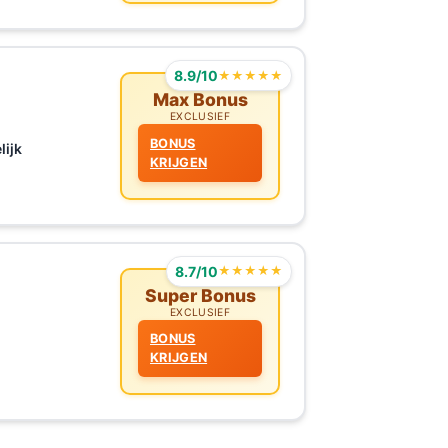
8.9/10
★★★★★
Max Bonus
EXCLUSIEF
BONUS
lijk
KRIJGEN
8.7/10
★★★★★
Super Bonus
EXCLUSIEF
BONUS
KRIJGEN