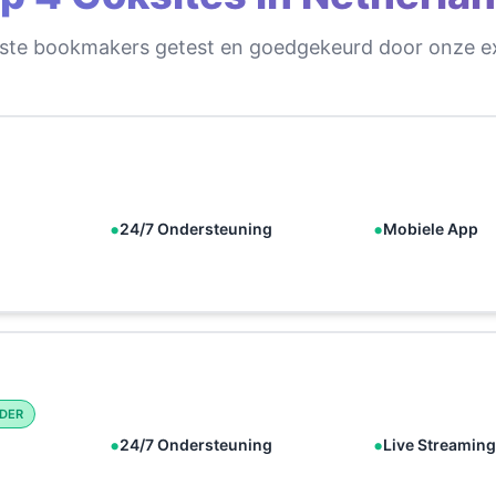
ste bookmakers getest en goedgekeurd door onze e
24/7 Ondersteuning
Mobiele App
DER
24/7 Ondersteuning
Live Streamin