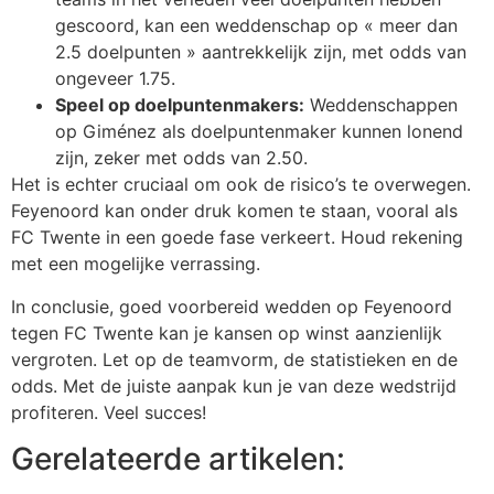
gescoord, kan een weddenschap op « meer dan
2.5 doelpunten » aantrekkelijk zijn, met odds van
ongeveer 1.75.
Speel op doelpuntenmakers:
Weddenschappen
op Giménez als doelpuntenmaker kunnen lonend
zijn, zeker met odds van 2.50.
Het is echter cruciaal om ook de risico’s te overwegen.
Feyenoord kan onder druk komen te staan, vooral als
FC Twente in een goede fase verkeert. Houd rekening
met een mogelijke verrassing.
In conclusie, goed voorbereid wedden op Feyenoord
tegen FC Twente kan je kansen op winst aanzienlijk
vergroten. Let op de teamvorm, de statistieken en de
odds. Met de juiste aanpak kun je van deze wedstrijd
profiteren. Veel succes!
Gerelateerde artikelen: