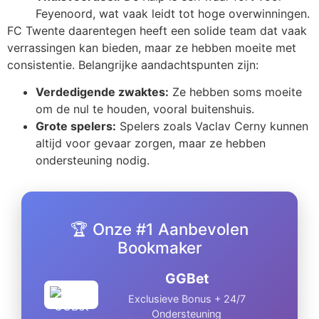
Feyenoord, wat vaak leidt tot hoge overwinningen.
FC Twente daarentegen heeft een solide team dat vaak
verrassingen kan bieden, maar ze hebben moeite met
consistentie. Belangrijke aandachtspunten zijn:
Verdedigende zwaktes:
Ze hebben soms moeite
om de nul te houden, vooral buitenshuis.
Grote spelers:
Spelers zoals Vaclav Cerny kunnen
altijd voor gevaar zorgen, maar ze hebben
ondersteuning nodig.
🏆 Onze #1 Aanbevolen
Bookmaker
GGBet
Exclusieve Bonus + 24/7
Ondersteuning