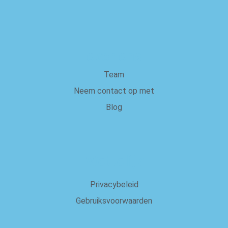
over ons
Team
Neem contact op met
Blog
Wettelijk
Privacybeleid
Gebruiksvoorwaarden