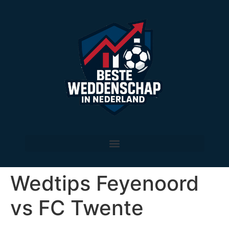
Wedtips Feyenoord
vs FC Twente