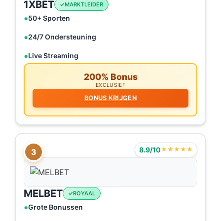
1XBET
MARKTLEIDER
50+ Sporten
24/7 Ondersteuning
Live Streaming
200% Bonus
EXCLUSIEF
BONUS KRIJGEN
8.9/10
★★★★★
3
MELBET
ROYAAL
Grote Bonussen