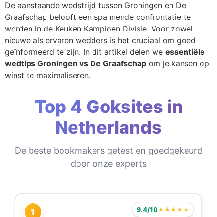
De aanstaande wedstrijd tussen Groningen en De
Graafschap belooft een spannende confrontatie te
worden in de Keuken Kampioen Divisie. Voor zowel
nieuwe als ervaren wedders is het cruciaal om goed
geïnformeerd te zijn. In dit artikel delen we
essentiële
wedtips Groningen vs De Graafschap
om je kansen op
winst te maximaliseren.
Top 4 Goksites in
Netherlands
De beste bookmakers getest en goedgekeurd
door onze experts
9.4/10
★★★★★
1