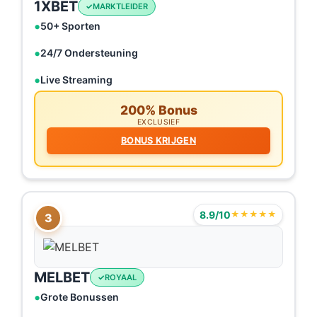
1XBET
MARKTLEIDER
50+ Sporten
24/7 Ondersteuning
Live Streaming
200% Bonus
EXCLUSIEF
BONUS KRIJGEN
8.9/10
★★★★★
3
MELBET
ROYAAL
Grote Bonussen