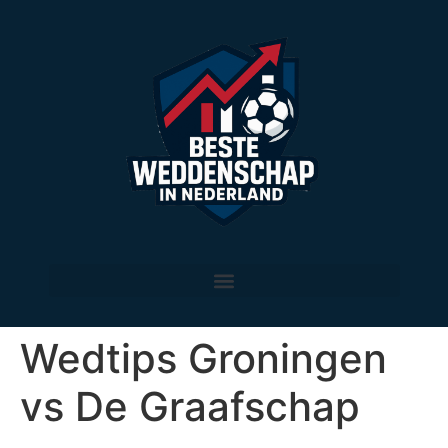
Wedtips Groningen
vs De Graafschap