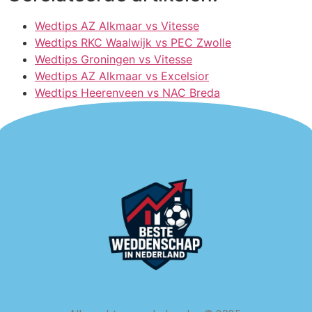
Wedtips AZ Alkmaar vs Vitesse
Wedtips RKC Waalwijk vs PEC Zwolle
Wedtips Groningen vs Vitesse
Wedtips AZ Alkmaar vs Excelsior
Wedtips Heerenveen vs NAC Breda