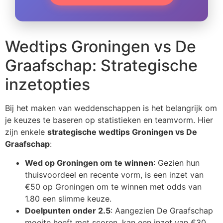
Wedtips Groningen vs De
Graafschap: Strategische
inzetopties
Bij het maken van weddenschappen is het belangrijk om
je keuzes te baseren op statistieken en teamvorm. Hier
zijn enkele
strategische wedtips Groningen vs De
Graafschap
:
Wed op Groningen om te winnen
: Gezien hun
thuisvoordeel en recente vorm, is een inzet van
€50 op Groningen om te winnen met odds van
1.80 een slimme keuze.
Doelpunten onder 2.5
: Aangezien De Graafschap
moeite heeft met scoren, kan een inzet van €30