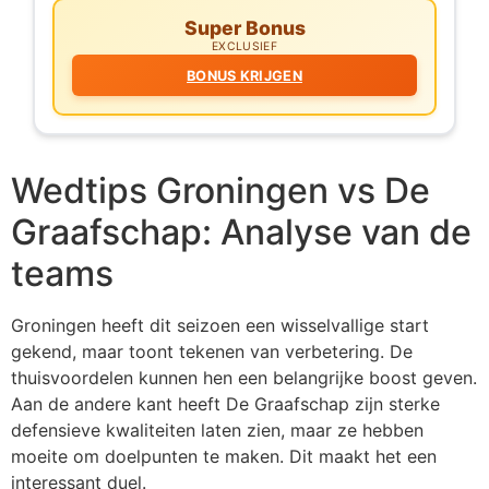
Super Bonus
EXCLUSIEF
BONUS KRIJGEN
Wedtips Groningen vs De
Graafschap: Analyse van de
teams
Groningen heeft dit seizoen een wisselvallige start
gekend, maar toont tekenen van verbetering. De
thuisvoordelen kunnen hen een belangrijke boost geven.
Aan de andere kant heeft De Graafschap zijn sterke
defensieve kwaliteiten laten zien, maar ze hebben
moeite om doelpunten te maken. Dit maakt het een
interessant duel.