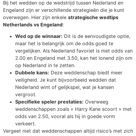
Bij het wedden op de wedstrijd tussen Nederland en
Engeland zijn er verschillende strategieën die je kunt
overwegen. Hier zijn enkele
strategische wedtips
Netherlands vs Engeland
:
Wed op de winnaar:
Dit is de eenvoudigste optie,
maar het is belangrijk om de odds goed te
vergelijken. Als Nederland favoriet is met odds van
2.00 en Engeland met 3.50, kan het lonend zijn om
op Nederland in te zetten.
Dubbele kans:
Deze weddenschap biedt meer
veiligheid. Je kunt bijvoorbeeld wedden dat
Nederland wint of gelijkspel, wat je kansen
vergroot.
Specifieke speler prestaties:
Overweeg
weddenschappen zoals « Harry Kane scoort » met
odds van 2.50, vooral als hij in goede vorm
verkeert.
Vergeet niet dat weddenschappen altijd risico’s met zich