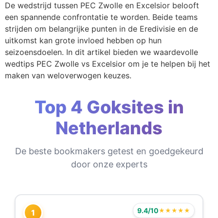
De wedstrijd tussen PEC Zwolle en Excelsior belooft
een spannende confrontatie te worden. Beide teams
strijden om belangrijke punten in de Eredivisie en de
uitkomst kan grote invloed hebben op hun
seizoensdoelen. In dit artikel bieden we waardevolle
wedtips PEC Zwolle vs Excelsior om je te helpen bij het
maken van weloverwogen keuzes.
Top 4 Goksites in
Netherlands
De beste bookmakers getest en goedgekeurd
door onze experts
9.4/10
★★★★★
1