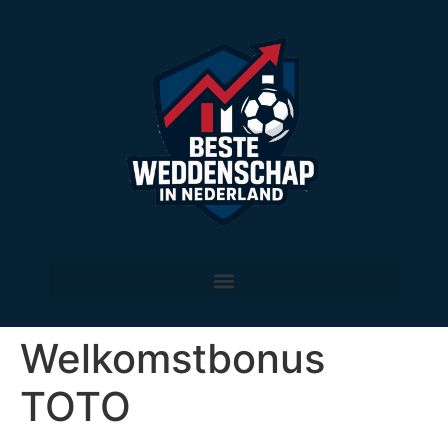
Welkomstbonus
TOTO