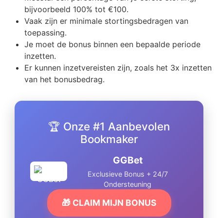
bijvoorbeeld 100% tot €100.
Vaak zijn er minimale stortingsbedragen van
toepassing.
Je moet de bonus binnen een bepaalde periode
inzetten.
Er kunnen inzetvereisten zijn, zoals het 3x inzetten
van het bonusbedrag.
🏆 Onze #1 Aanbevolen
Bookmaker
GGBet
Exclusieve Bonus + 24/7
Ondersteuning
🎁 CLAIM MIJN BONUS