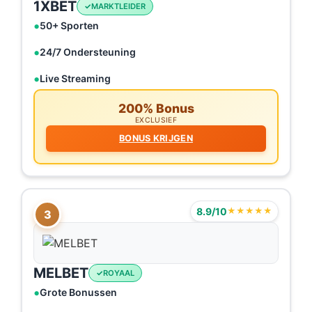
1XBET
MARKTLEIDER
50+ Sporten
24/7 Ondersteuning
Live Streaming
200% Bonus
EXCLUSIEF
BONUS KRIJGEN
8.9/10
★★★★★
3
MELBET
ROYAAL
Grote Bonussen