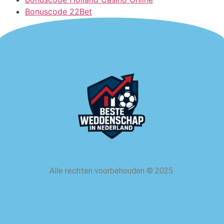
Bonuscode 22Bet
Alle rechten voorbehouden
©
2025.