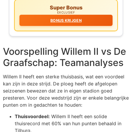
Super Bonus
EXCLUSIEF
BONUS KRIJGEN
Voorspelling Willem II vs De
Graafschap: Teamanalyses
Willem II heeft een sterke thuisbasis, wat een voordeel
kan zijn in deze strijd. De ploeg heeft de afgelopen
seizoenen bewezen dat ze in eigen stadion goed
presteren. Voor deze wedstrijd zijn er enkele belangrijke
punten om in gedachten te houden:
Thuisvoordeel:
Willem II heeft een solide
thuisrecord met 60% van hun punten behaald in
Tilburg.