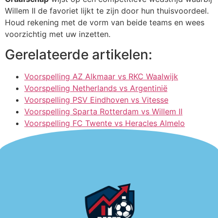
Willem II de favoriet lijkt te zijn door hun thuisvoordeel.
Houd rekening met de vorm van beide teams en wees
voorzichtig met uw inzetten.
Gerelateerde artikelen:
Voorspelling AZ Alkmaar vs RKC Waalwijk
Voorspelling Netherlands vs Argentinië
Voorspelling PSV Eindhoven vs Vitesse
Voorspelling Sparta Rotterdam vs Willem II
Voorspelling FC Twente vs Heracles Almelo