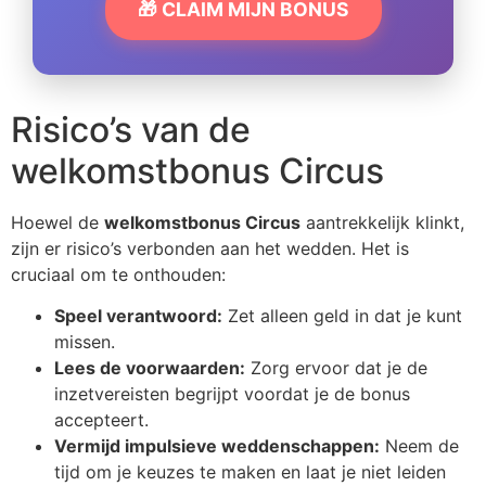
🎁 CLAIM MIJN BONUS
Risico’s van de
welkomstbonus Circus
Hoewel de
welkomstbonus Circus
aantrekkelijk klinkt,
zijn er risico’s verbonden aan het wedden. Het is
cruciaal om te onthouden:
Speel verantwoord:
Zet alleen geld in dat je kunt
missen.
Lees de voorwaarden:
Zorg ervoor dat je de
inzetvereisten begrijpt voordat je de bonus
accepteert.
Vermijd impulsieve weddenschappen:
Neem de
tijd om je keuzes te maken en laat je niet leiden