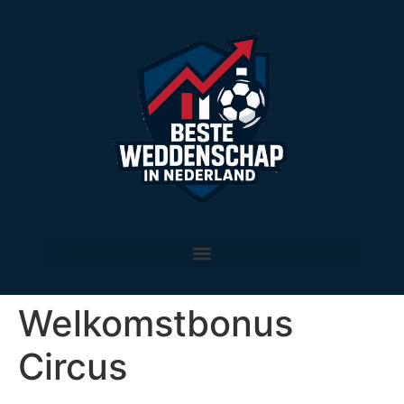
Welkomstbonus
Circus